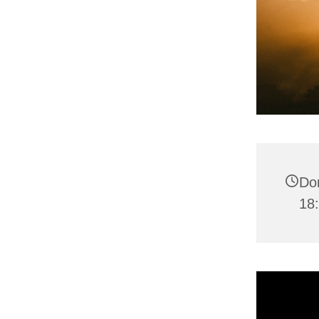
Don
18