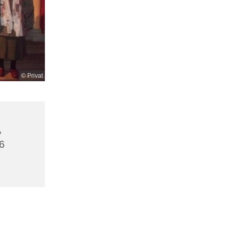
© Privat
,
6