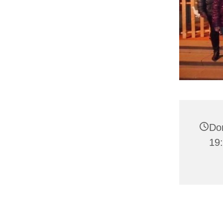
Don
19