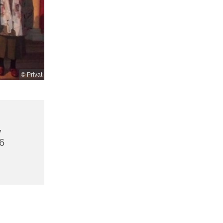
© Privat
,
6