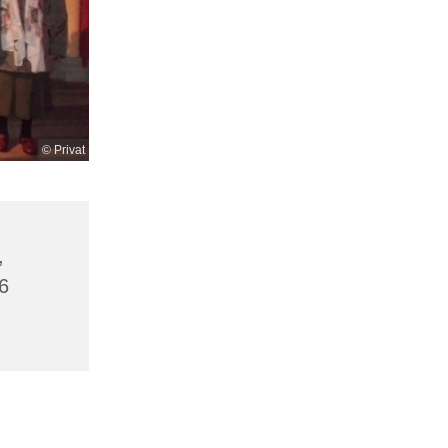
© Privat
,
6