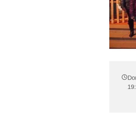
Don
19