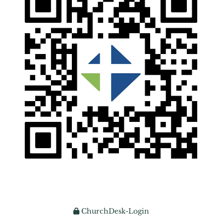
ChurchDesk-Login