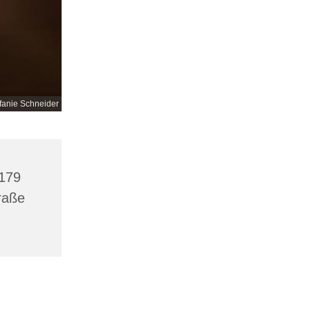
efanie Schneider
9179
traße