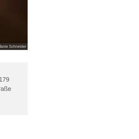
efanie Schneider
9179
traße